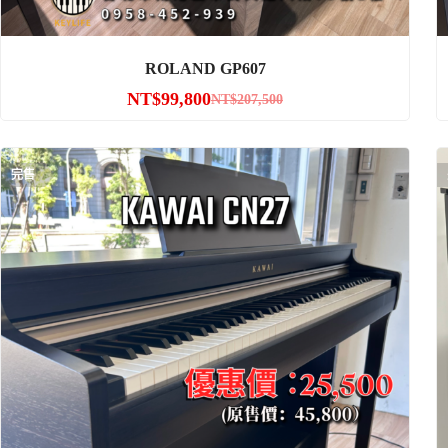
ROLAND GP607
NT$
99,800
NT$
207,500
完售