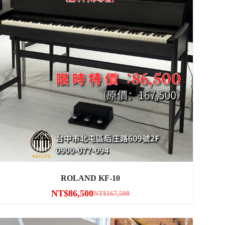
ROLAND KF-10
NT$
86,500
NT$
167,500