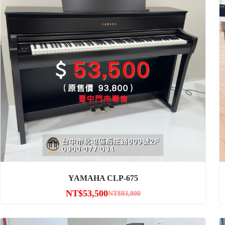
YAMAHA CLP-675
NT$
53,500
NT$
93,800