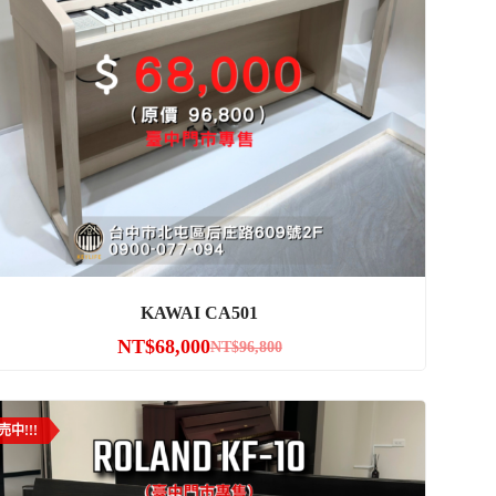
KAWAI CA501
NT$
68,000
NT$
96,800
売中!!!