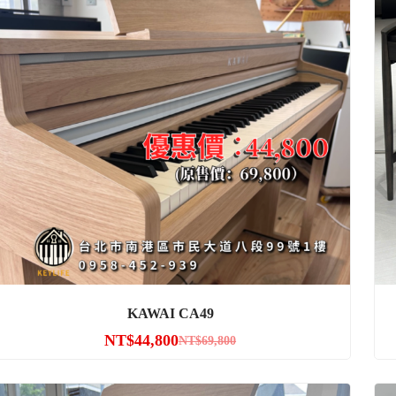
KAWAI CA49
NT$
44,800
NT$
69,800