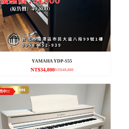
YAMAHA YDP-S55
NT$
34,800
NT$
49,800
売中!!!