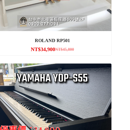
ROLAND RP501
NT$
34,900
NT$
45,800
售