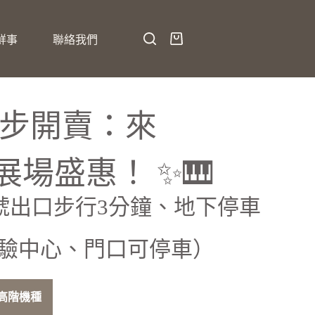
鮮事
聯絡我們
同步開賣：來
展場盛惠！ ✨🎹
×號出口步行3分鐘、地下停車
牌體驗中心、門口可停車）
高階機種