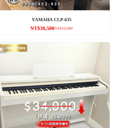
YAMAHA CLP-635
NT$
38,500
NT$
54,800
售