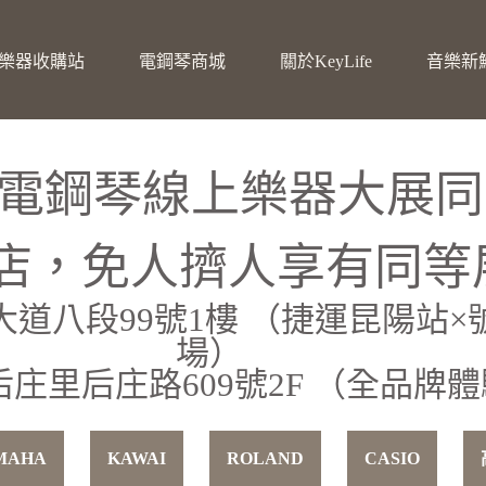
樂器收購站
電鋼琴商城
關於KeyLife
音樂新
城電鋼琴線上樂器大展
中雙店，免人擠人享有同等
民大道八段99號1樓 （捷運昆陽站
場）
后庄里后庄路609號2F （全品
MAHA
KAWAI
ROLAND
CASIO