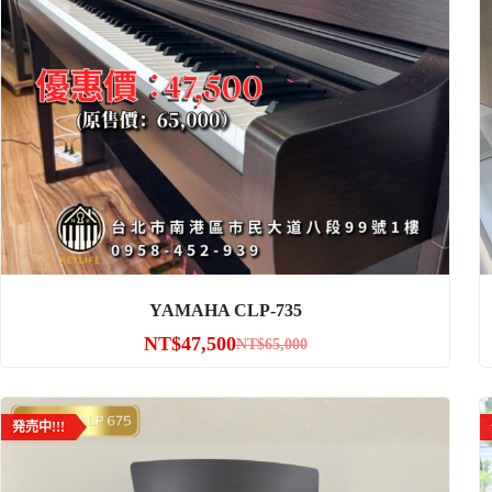
YAMAHA CLP-735
NT$
47,500
NT$
65,000
発売中!!!