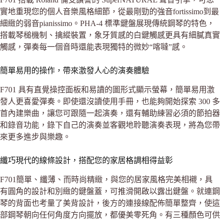
實地重現您的個人音樂風格細節，從最剛勁的強音fortissimo到最
細緻的弱音pianissimo。PHA-4 標準鍵盤展現傳統鋼琴的特色，
搭載琴槌機制、擒縱裝置，象牙質感的白鍵觸感更具有細膩真實
觸感，彈奏每一個音時還能表現獨特的微妙“喀噠”感。
簡單易用的操作，帶來激發人心的演奏體驗
F701 具有直覺操控面板和易讀的圖形式顯示螢幕，簡單易用激
發人更喜愛彈奏。即使還沒讀使用手冊，也能夠開始探索 300 多
首內建樂曲，讓您可跟隨一起演奏，還有輔助練習必須的節拍器
和錄音功能，錄下自己的演奏並客觀地聆聽演奏表現，將為您帶
來更多進步與樂趣。
纖巧現代的線條設計，搭配您的家居格調相得益彰
F701簡單、纖薄、而時尚精緻，與您的居家風格完美相襯，具
有圓角的設計和別緻的鍵盤蓋，可推滑開啟以露出鍵盤。就連鋼
琴的背面也考量了美背設計，後方的連接線配佈簡單整齊，使這
部鋼琴朝向任何角度方向擺放，都優美零死角。有三種顏色可供