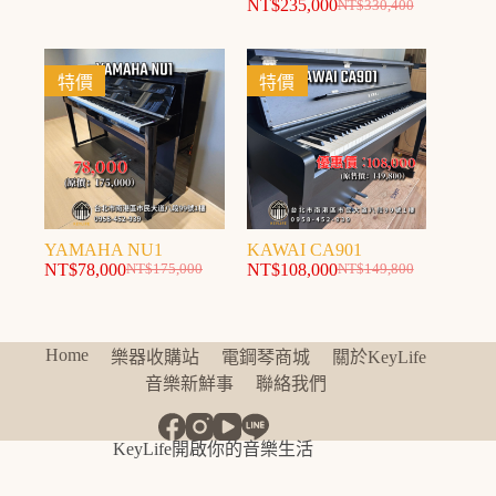
NT$
235,000
NT$
330,400
特價
特價
YAMAHA NU1
KAWAI CA901
NT$
78,000
NT$
108,000
NT$
175,000
NT$
149,800
Home
樂器收購站
電鋼琴商城
關於KeyLife
音樂新鮮事
聯絡我們
KeyLife開啟你的音樂生活