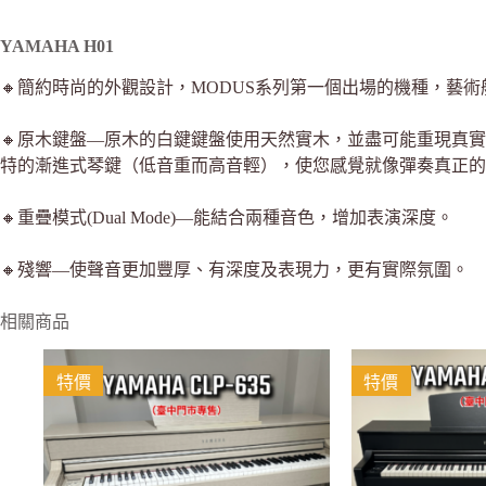
YAMAHA H01
🔸簡約時尚的外觀設計，MODUS系列第一個出場的機種，
🔸原木鍵盤—原木的白鍵鍵盤使用天然實木，並盡可能重現真
特的漸進式琴鍵（低音重而高音輕），使您感覺就像彈奏真正的
🔸重疊模式(Dual Mode)—能結合兩種音色，增加表演深度。
🔸殘響—使聲音更加豐厚、有深度及表現力，更有實際氛圍。
相關商品
特價
特價