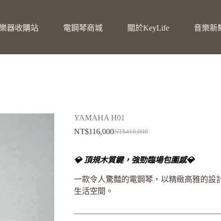
樂器收購站
電鋼琴商城
關於KeyLife
音樂新
YAMAHA H01
NT$
116,000
NT$
416,000
💎 頂規木質鍵，強勁臨場包圍感💎
一款令人驚豔的電鋼琴，以精緻高雅的設
生活空間。