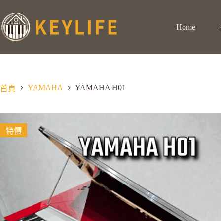
Home
YAMAHA
YAMAHA H01
首頁
特價