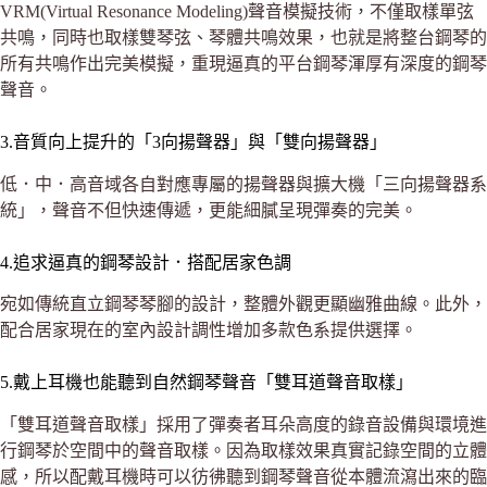
VRM(Virtual Resonance Modeling)聲音模擬技術，不僅取樣單弦
共鳴，同時也取樣雙琴弦、琴體共鳴效果，也就是將整台鋼琴的
所有共鳴作出完美模擬，重現逼真的平台鋼琴渾厚有深度的鋼琴
聲音。
3.音質向上提升的「3向揚聲器」與「雙向揚聲器」
低．中．高音域各自對應專屬的揚聲器與擴大機「三向揚聲器系
統」，聲音不但快速傳遞，更能細膩呈現彈奏的完美。
4.追求逼真的鋼琴設計．搭配居家色調
宛如傳統直立鋼琴琴腳的設計，整體外觀更顯幽雅曲線。此外，
配合居家現在的室內設計調性增加多款色系提供選擇。
5.戴上耳機也能聽到自然鋼琴聲音「雙耳道聲音取樣」
「雙耳道聲音取樣」採用了彈奏者耳朵高度的錄音設備與環境進
行鋼琴於空間中的聲音取樣。因為取樣效果真實記錄空間的立體
感，所以配戴耳機時可以彷彿聽到鋼琴聲音從本體流瀉出來的臨