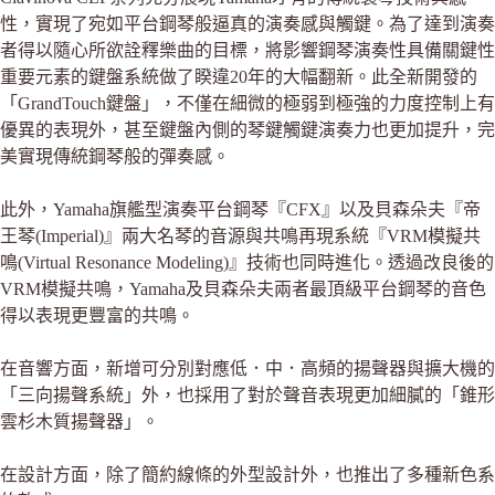
性，實現了宛如平台鋼琴般逼真的演奏感與觸鍵。為了達到演奏
者得以隨心所欲詮釋樂曲的目標，將影響鋼琴演奏性具備關鍵性
重要元素的鍵盤系統做了睽違20年的大幅翻新。此全新開發的
「GrandTouch鍵盤」，不僅在細微的極弱到極強的力度控制上有
優異的表現外，甚至鍵盤內側的琴鍵觸鍵演奏力也更加提升，完
美實現傳統鋼琴般的彈奏感。
此外，Yamaha旗艦型演奏平台鋼琴『CFX』以及貝森朵夫『帝
王琴(Imperial)』兩大名琴的音源與共鳴再現系統『VRM模擬共
鳴(Virtual Resonance Modeling)』技術也同時進化。透過改良後的
VRM模擬共鳴，Yamaha及貝森朵夫兩者最頂級平台鋼琴的音色
得以表現更豐富的共鳴。
在音響方面，新增可分別對應低．中．高頻的揚聲器與擴大機的
「三向揚聲系統」外，也採用了對於聲音表現更加細膩的「錐形
雲杉木質揚聲器」。
在設計方面，除了簡約線條的外型設計外，也推出了多種新色系