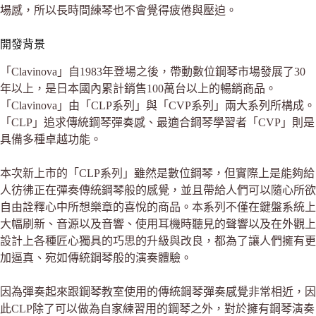
場感，所以長時間練琴也不會覺得疲倦與壓迫。
開發背景
「Clavinova」自1983年登場之後，帶動數位鋼琴市場發展了30
年以上，是日本國內累計銷售100萬台以上的暢銷商品。
「Clavinova」由「CLP系列」與「CVP系列」兩大系列所構成。
「CLP」追求傳統鋼琴彈奏感、最適合鋼琴學習者「CVP」則是
具備多種卓越功能。
本次新上市的「CLP系列」雖然是數位鋼琴，但實際上是能夠給
人彷彿正在彈奏傳統鋼琴般的感覺，並且帶給人們可以隨心所欲
自由詮釋心中所想樂章的喜悅的商品。本系列不僅在鍵盤系統上
大幅刷新、音源以及音響、使用耳機時聽見的聲響以及在外觀上
設計上各種匠心獨具的巧思的升級與改良，都為了讓人們擁有更
加逼真、宛如傳統鋼琴般的演奏體驗。
因為彈奏起來跟鋼琴教室使用的傳統鋼琴彈奏感覺非常相近，因
此CLP除了可以做為自家練習用的鋼琴之外，對於擁有鋼琴演奏