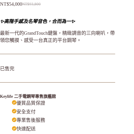
NT$
54,000
NT$
93,800
✨高階手感及名琴音色，合而為一✨
最新一代的GrandTouch鍵盤，精緻調音的三向喇叭，帶
領您觸摸、感受一台真正的平台鋼琴。
已售完
Keylife 二手電鋼琴專售旗艦館
優質品質保證
安全支付
專業售後服務
快速配送