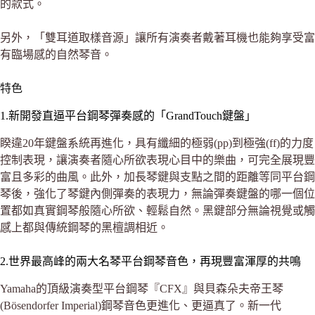
的款式。
另外，「雙耳道取樣音源」讓所有演奏者戴著耳機也能夠享受富
有臨場感的自然琴音。
特色
1.新開發直逼平台鋼琴彈奏感的「GrandTouch鍵盤」
睽違20年鍵盤系統再進化，具有纖細的極弱(pp)到極強(ff)的力度
控制表現，讓演奏者隨心所欲表現心目中的樂曲，可完全展現豐
富且多彩的曲風。此外，加長琴鍵與支點之間的距離等同平台鋼
琴後，強化了琴鍵內側彈奏的表現力，無論彈奏鍵盤的哪一個位
置都如真實鋼琴般隨心所欲、輕鬆自然。黑鍵部分無論視覺或觸
感上都與傳統鋼琴的黑檀調相近。
2.世界最高峰的兩大名琴平台鋼琴音色，再現豐富渾厚的共鳴
Yamaha的頂級演奏型平台鋼琴『CFX』與貝森朵夫帝王琴
(Bösendorfer Imperial)鋼琴音色更進化、更逼真了。新一代