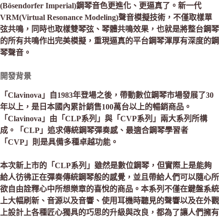
(Bösendorfer Imperial)鋼琴音色更進化、更逼真了。新一代
VRM(Virtual Resonance Modeling)聲音模擬技術，不僅取樣單
弦共鳴，同時也取樣雙琴弦、琴體共鳴效果，也就是將整台鋼琴
的所有共鳴作出完美模擬，重現逼真的平台鋼琴渾厚有深度的鋼
琴聲音。
開發背景
「Clavinova」自1983年登場之後，帶動數位鋼琴市場發展了30
年以上，是日本國內累計銷售100萬台以上的暢銷商品。
「Clavinova」由「CLP系列」與「CVP系列」兩大系列所構
成。「CLP」追求傳統鋼琴彈奏感、最適合鋼琴學習者
「CVP」則是具備多種卓越功能。
本次新上市的「CLP系列」雖然是數位鋼琴，但實際上是能夠
給人彷彿正在彈奏傳統鋼琴般的感覺，並且帶給人們可以隨心所
欲自由詮釋心中所想樂章的喜悅的商品。本系列不僅在鍵盤系統
上大幅刷新、音源以及音響、使用耳機時聽見的聲響以及在外觀
上設計上各種匠心獨具的巧思的升級與改良，都為了讓人們擁有