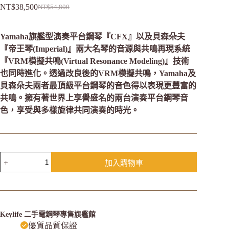
NT$
38,500
NT$
54,800
Yamaha旗艦型演奏平台鋼琴『CFX』以及貝森朵夫
『帝王琴(Imperial)』兩大名琴的音源與共鳴再現系統
『VRM模擬共鳴(Virtual Resonance Modeling)』技術
也同時進化。透過改良後的VRM模擬共鳴，Yamaha及
貝森朵夫兩者最頂級平台鋼琴的音色得以表現更豐富的
共鳴。擁有著世界上享譽盛名的兩台演奏平台鋼琴音
色，享受與多樣旋律共同演奏的時光。
加入購物車
Keylife 二手電鋼琴專售旗艦館
優質品質保證