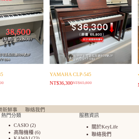
35
YAMAHA CLP-545
NT$
36,300
00
NT$
65,800
樂新鮮事
聯絡我們
熱門分類
服務資訊
CASIO
2
關於KeyLife
高階機種
6
聯絡我們
KAWAI
23