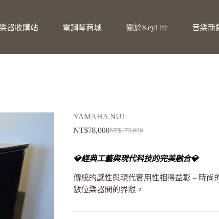
樂器收購站
電鋼琴商城
關於KeyLife
音樂新
YAMAHA NU1
NT$
78,000
NT$
175,000
💎經典工藝與現代科技的完美融合💎
傳統的感性與現代實用性相得益彰 – 時尚的 A
數位樂器間的界限。