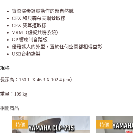
實際演奏鋼琴動作的超自然感
CFX 和貝森朵夫鋼琴取樣
CFX 雙耳道取樣
VRM（虛擬共鳴系統）
GP 響應制音踏板
優雅迷人的外型，置於任何空間都相得益彰
USB音頻錄製
規格
長深高：150.1 X 46.3 X 102.4 (cm）
重量：109 kg
相關商品
特價
特價