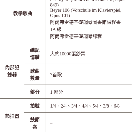
849)
Beyer 106 (Vorschule im Klavierspiel,
教學歌曲
Opus 101)
阿爾弗雷德基礎鋼琴圖書館課程書
1A 級
阿爾弗雷德基礎鋼琴課程
總記
大約10000張鈔票
憶體
內部記
歌曲
錄器
3首歌
數量
部分
1 部分
拍號
1/4、2/4、3/4、4/4、5/4、3/8、6/8
節拍器
鼓節
–
奏