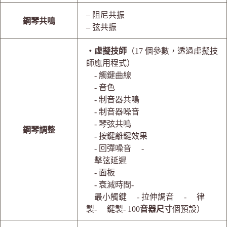
– 阻尼共振
鋼琴共鳴
– 弦共振
・虛擬技師
（17 個參數，透過虛擬技
師應用程式）
- 觸鍵曲線
- 音色
- 制音器共鳴
- 制音器噪音
- 琴弦共鳴
鋼琴調整
- 按鍵離鍵效果
- 回彈噪音 -
擊弦延遲
- 面板
- 衰減時間-
最小觸鍵 - 拉伸調音 - 律
製- 鍵製- 100
音器尺寸
個預設）