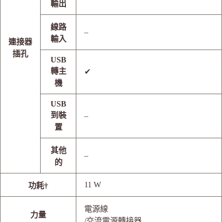
輸出
線路
–
輸入
連接器
插孔
USB
轉主
✔
機
USB
到裝
–
置
其他
–
的
11 W
功耗†
電源線
力量
/交流電源轉接器