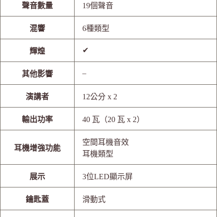
聲音數量
19個聲音
混響
6種類型
✔
輝煌
–
其他影響
演講者
12公分 x 2
輸出功率
40 瓦（20 瓦 x 2）
空間耳機音效
耳機增強功能
耳機類型
展示
3位LED顯示屏
鑰匙蓋
滑動式