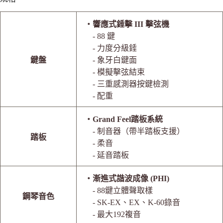
・響應式錘擊 III 擊弦機
- 88 鍵
- 力度分級錘
鍵盤
- 象牙白鍵面
- 模擬擊弦結束
- 三重感測器按鍵檢測
- 配重
・Grand Feel踏板系統
- 制音器（帶半踏板支援）
踏板
- 柔音
- 延音踏板
・漸進式諧波成像 (PHI)
- 88鍵立體聲取樣
鋼琴音色
- SK-EX、EX、K-60錄音
- 最大192複音