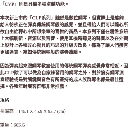
「CVP」則是具備多種卓越功能。
本次新上市的「CLP系列」雖然是數位鋼琴，但實際上是能夠
給人彷彿正在彈奏傳統鋼琴般的感覺，並且帶給人們可以隨心所
欲自由詮釋心中所想樂章的喜悅的商品。本系列不僅在鍵盤系統
上大幅刷新、音源以及音響、使用耳機時聽見的聲響以及在外觀
上設計上各種匠心獨具的巧思的升級與改良，都為了讓人們擁有
更加逼真、宛如傳統鋼琴般的演奏體驗。
因為彈奏起來跟鋼琴教室使用的傳統鋼琴彈奏感覺非常相近，因
此CLP除了可以做為自家練習用的鋼琴之外，對於擁有鋼琴演
奏經驗或是對觸鍵與音色有所堅持的成人族群等也都是最佳選
擇。各種年齡層客群都非常推薦。
規格
長深高：146.1 X 45.9 X 92.7 (cm）
重量：60KG