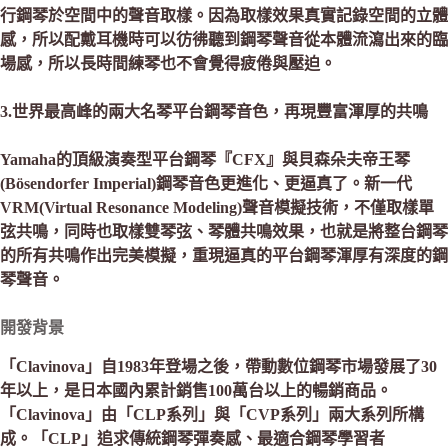
行鋼琴於空間中的聲音取樣。因為取樣效果真實記錄空間的立體
感，所以配戴耳機時可以彷彿聽到鋼琴聲音從本體流瀉出來的臨
場感，所以長時間練琴也不會覺得疲倦與壓迫。
3.世界最高峰的兩大名琴平台鋼琴音色，再現豐富渾厚的共鳴
Yamaha的頂級演奏型平台鋼琴『CFX』與貝森朵夫帝王琴
(Bösendorfer Imperial)鋼琴音色更進化、更逼真了。新一代
VRM(Virtual Resonance Modeling)聲音模擬技術，不僅取樣單
弦共鳴，同時也取樣雙琴弦、琴體共鳴效果，也就是將整台鋼琴
的所有共鳴作出完美模擬，重現逼真的平台鋼琴渾厚有深度的鋼
琴聲音。
開發背景
「Clavinova」自1983年登場之後，帶動數位鋼琴市場發展了30
年以上，是日本國內累計銷售100萬台以上的暢銷商品。
「Clavinova」由「CLP系列」與「CVP系列」兩大系列所構
成。「CLP」追求傳統鋼琴彈奏感、最適合鋼琴學習者