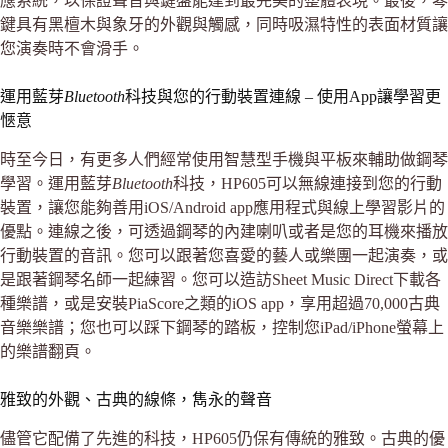
應系統，以保證聲音與鍵盤能達到最完美的整體表現。最後，琴
鍵具有黑檀木與象牙的外觀與觸感，同時吸濕特性的表面材質讓
您演奏時不會滑手。
運用藍芽
Bluetooth
科技與您的行動裝置連線 – 使用App讓學習更
愜意
時至今日，有更多人們經常使用智慧型手機與平板來輔助做鋼琴
學習。運用藍芽
Bluetooth
科技，HP605可以無線連接到您的行動
裝置，讓您能夠善用iOS/Android app應用程式與線上學習影片的
優點。連線之後，可透過鋼琴的內建喇叭或者是您的耳機來播放
行動裝置的音訊。您可以跟著您喜愛的藝人或樂團一起演奏，或
是跟著鋼琴名師一起練習。您可以造訪Sheet Music Direct下載各
種樂譜，或是安裝PiaScore之類的iOS app，享用超過70,000古典
音樂樂譜；您也可以踩下鋼琴的踏板，控制您iPad/iPhone螢幕上
的樂譜翻頁。
雅致的外觀、古典的線條，雋永的聲音
儘管它配備了先進的科技，HP605仍保有傳統的雅致。古典的優