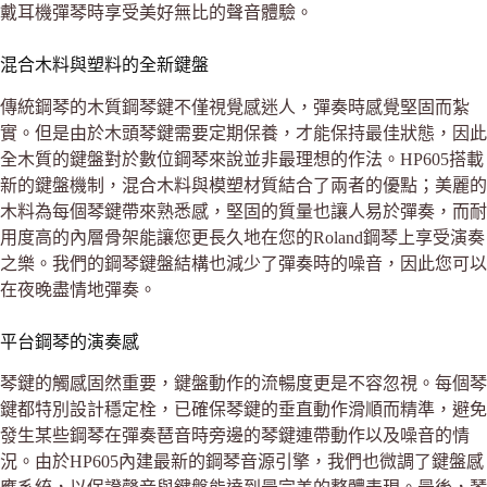
戴耳機彈琴時享受美好無比的聲音體驗。
混合木料與塑料的全新鍵盤
傳統鋼琴的木質鋼琴鍵不僅視覺感迷人，彈奏時感覺堅固而紮
實。但是由於木頭琴鍵需要定期保養，才能保持最佳狀態，因此
全木質的鍵盤對於數位鋼琴來說並非最理想的作法。HP605搭載
新的鍵盤機制，混合木料與模塑材質結合了兩者的優點；美麗的
木料為每個琴鍵帶來熟悉感，堅固的質量也讓人易於彈奏，而耐
用度高的內層骨架能讓您更長久地在您的Roland鋼琴上享受演奏
之樂。我們的鋼琴鍵盤結構也減少了彈奏時的噪音，因此您可以
在夜晚盡情地彈奏。
平台鋼琴的演奏感
琴鍵的觸感固然重要，鍵盤動作的流暢度更是不容忽視。每個琴
鍵都特別設計穩定栓，已確保琴鍵的垂直動作滑順而精準，避免
發生某些鋼琴在彈奏琶音時旁邊的琴鍵連帶動作以及噪音的情
況。由於HP605內建最新的鋼琴音源引擎，我們也微調了鍵盤感