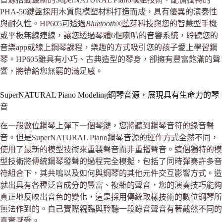
PHA-50鍵盤採用木質與模塑材料打造而成，具有優異的演奏性
與耐久性。HP605可透過
Bluetooth
®藍芽科技與您的智慧型手機
或平板無線連線，讓您透過琴體6個喇叭的音響系統，聆聽您的
音樂app或線上鋼琴課程，樂趣的方式吸引您的孩子愛上學習鋼
琴。HP605雖具有小巧、古典造型的琴身，卻擁有豐富飽滿的聲
響，將帶給您無窮的滿足感。
SuperNATURAL Piano Modeling鋼琴音源，展現具有生命力的琴
音
在一般數位鋼琴上彈下一個琴鍵，您將聽到鋼琴音符的錄音聲
音。但是SuperNATURAL Piano鋼琴音源的運作方式全然不同，
使用了最新的模型技術來重製聲音而非重播聲音。這個獨特的模
型技術將傳統鋼琴發聲的過程完全模擬，包括了同時彈奏許多音
符組合下，其共鳴以及如何與鋼琴的其他元件交互影響方式。造
就出具有各種泛音成分的豐富、複雜的聲音，您的演奏技巧能夠
真正地反映出音色的變化，這是採用傳統取樣技術的數位鋼琴所
無法作到的。自己實際親臨與聆聽一段錄音聲音有著截然不同的
真實感受。