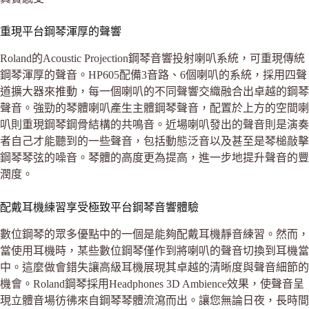
重現平台鋼琴渾厚的聲響
Roland的Acoustic Projection鋼琴音響投射喇叭系統，可重現傳統
鋼琴渾厚的聲音。HP605配備3音路、6個喇叭的系統，採用四聲
道擴大器來推動，每一個喇叭的不同聲響交織融合出卓越的鋼琴
聲音。強勁的琴體喇叭產生主體鋼琴聲音，配置於上方的空間喇
叭則重現鋼琴鋼骨結構的共鳴音。近場喇叭發出的聲音則是演奏
者自己才能聽到的一些聲音，包括動態泛音以及甚至是琴槌敲擊
鋼琴琴弦的噪音。琴體的高度更為提高，進一步地提升聲音的豐
潤度。
配戴耳機練習享受極致平台鋼琴音響體驗
數位鋼琴的眾多優點中的一個是能夠配戴耳機靜音練習。然而，
當使用耳機時，某些數位鋼琴僅作到將喇叭的聲音切換到耳機當
中。這麼做會錯失讓高級耳機展現其卓越的清晰度與聲音細節的
機會。Roland鋼琴採用Headphones 3D Ambience效果，使聲音呈
現立體音場彷彿來自鋼琴琴體流瀉而出。讓您無論日夜，長時間