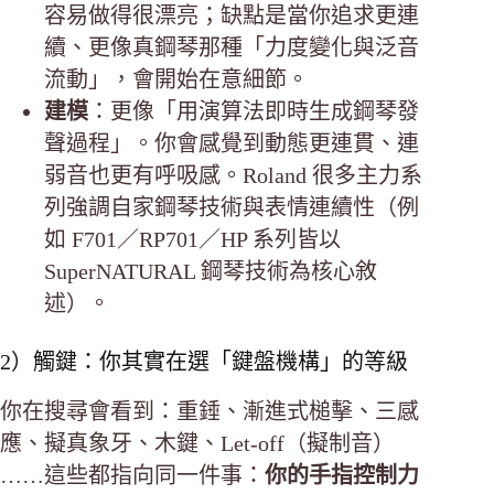
容易做得很漂亮；缺點是當你追求更連
續、更像真鋼琴那種「力度變化與泛音
流動」，會開始在意細節。
建模
：更像「用演算法即時生成鋼琴發
聲過程」。你會感覺到動態更連貫、連
弱音也更有呼吸感。Roland 很多主力系
列強調自家鋼琴技術與表情連續性（例
如 F701／RP701／HP 系列皆以
SuperNATURAL 鋼琴技術為核心敘
述）。
2）觸鍵：你其實在選「鍵盤機構」的等級
你在搜尋會看到：重錘、漸進式槌擊、三感
應、擬真象牙、木鍵、Let-off（擬制音）
……這些都指向同一件事：
你的手指控制力