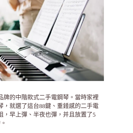
品牌的中階款式二手電鋼琴。當時家裡
琴，就選了這台88鍵、重錘感的二手電
阻，早上彈、半夜也彈，并且放置了5
的。