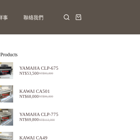
鮮事
聯絡我們
 Products
YAMAHA CLP-675
NT$
53,500
NT$
93,800
KAWAI CA501
NT$
68,000
NT$
96,800
YAMAHA CLP-775
NT$
69,800
NT$
113,000
KAWAI CA49