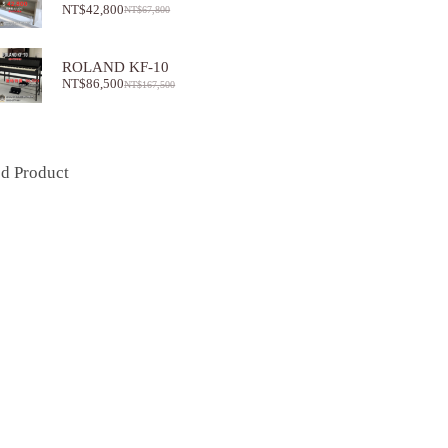
NT$
42,800
NT$
67,800
ROLAND KF-10
NT$
86,500
NT$
167,500
ed Product