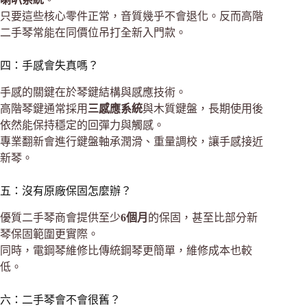
只要這些核心零件正常，音質幾乎不會退化。反而高階
二手琴常能在同價位吊打全新入門款。
四：手感會失真嗎？
手感的關鍵在於琴鍵結構與感應技術。
高階琴鍵通常採用
三感應系統
與木質鍵盤，長期使用後
依然能保持穩定的回彈力與觸感。
專業翻新會進行鍵盤軸承潤滑、重量調校，讓手感接近
新琴。
五：沒有原廠保固怎麼辦？
優質二手琴商會提供至少
6個月
的保固，甚至比部分新
琴保固範圍更實際。
同時，電鋼琴維修比傳統鋼琴更簡單，維修成本也較
低。
六：二手琴會不會很舊？