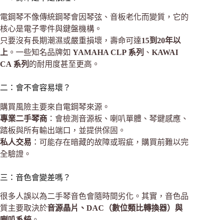
電鋼琴不像傳統鋼琴會因琴弦、音板老化而變質，它的
核心是電子零件與鍵盤機構。
只要沒有長期潮濕或嚴重損壞，壽命可達
15到20年以
上
。一些知名品牌如
YAMAHA CLP 系列
、
KAWAI
CA 系列
的耐用度甚至更高。
二：會不會容易壞？
購買風險主要來自電鋼琴來源。
專業二手琴商
：會檢測音源板、喇叭單體、琴鍵感應、
踏板與所有輸出端口，並提供保固。
私人交易
：可能存在暗藏的故障或瑕疵，購買前難以完
全驗證。
三：音色會變差嗎？
很多人誤以為二手琴音色會隨時間劣化。其實，音色品
質主要取決於
音源晶片、DAC（數位類比轉換器）與
喇叭系統
。