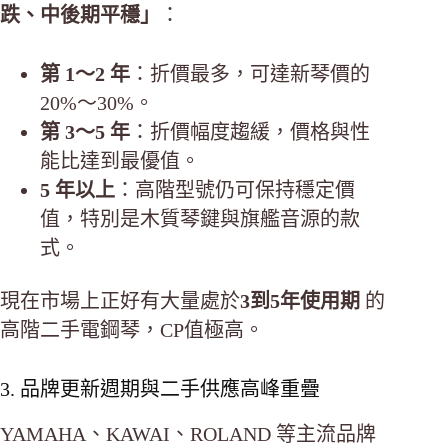
跌、中後期平穩」
：
第 1～2 年
：折價最多，可達新琴價的
20%～30%。
第 3～5 年
：折價幅度趨緩，價格與性
能比達到最優值。
5 年以上
：高階型號仍可保持穩定價
值，特別是木質琴鍵與旗艦音源的款
式。
現在市場上正好有大量處於
3到5年使用期
的
高階二手電鋼琴，CP值極高。
3. 品牌更新週期與二手供應高峰重疊
YAMAHA、KAWAI、ROLAND 等主流品牌