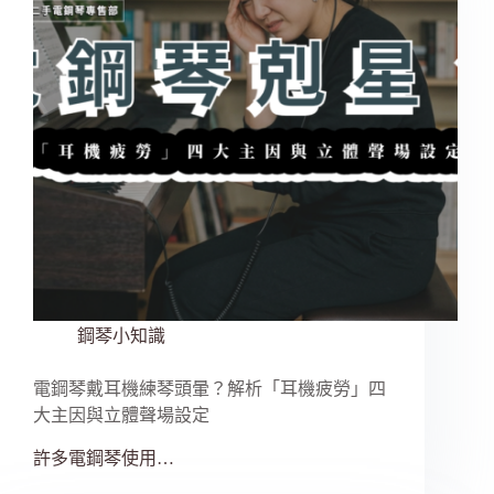
鋼琴小知識
電鋼琴戴耳機練琴頭暈？解析「耳機疲勞」四
大主因與立體聲場設定
許多電鋼琴使用…