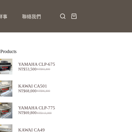
鮮事
聯絡我們
 Products
YAMAHA CLP-675
NT$
53,500
NT$
93,800
KAWAI CA501
NT$
68,000
NT$
96,800
YAMAHA CLP-775
NT$
69,800
NT$
113,000
KAWAI CA49