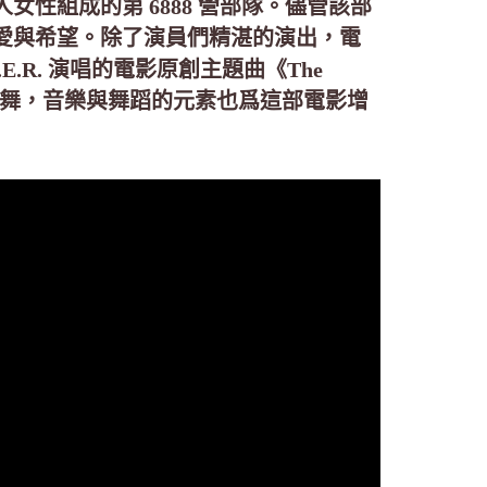
性組成的第 6888 營部隊。儘管該部
愛與希望。除了演員們精湛的演出，電
.E.R. 演唱的電影原創主題曲《The
n）負責編舞，音樂與舞蹈的元素也爲這部電影增