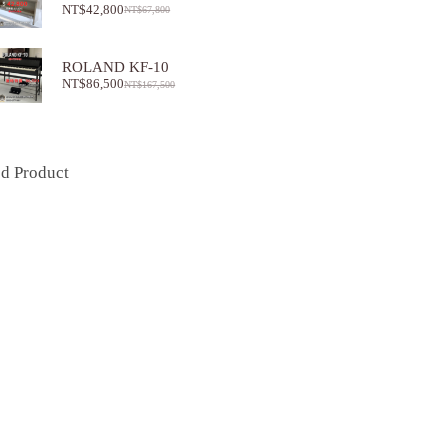
NT$
42,800
NT$
67,800
ROLAND KF-10
NT$
86,500
NT$
167,500
ed Product