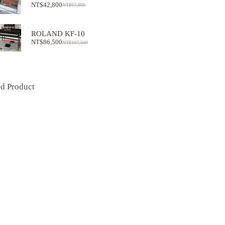
NT$
42,800
NT$
67,800
ROLAND KF-10
NT$
86,500
NT$
167,500
ed Product