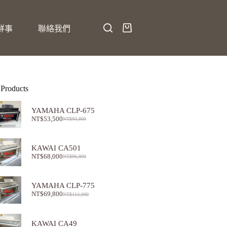
鮮事
聯絡我們
 Products
YAMAHA CLP-675
NT$
53,500
NT$
93,800
KAWAI CA501
NT$
68,000
NT$
96,800
YAMAHA CLP-775
NT$
69,800
NT$
113,000
KAWAI CA49