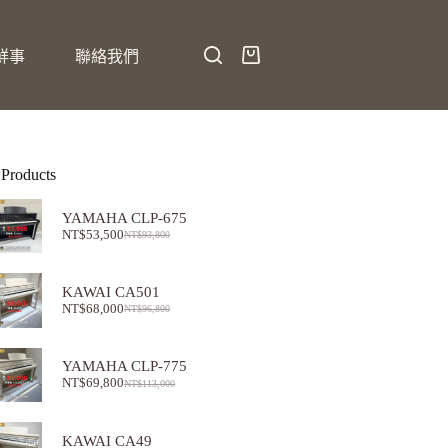
鮮事
聯絡我們
 Products
YAMAHA CLP-675
NT$
53,500
NT$
93,800
KAWAI CA501
NT$
68,000
NT$
96,800
YAMAHA CLP-775
NT$
69,800
NT$
113,000
KAWAI CA49