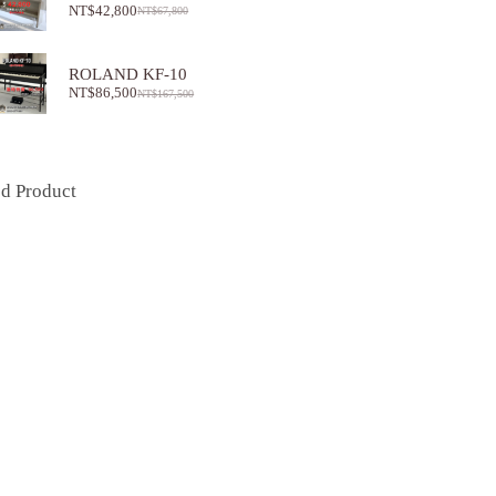
NT$
42,800
NT$
67,800
ROLAND KF-10
NT$
86,500
NT$
167,500
ed Product