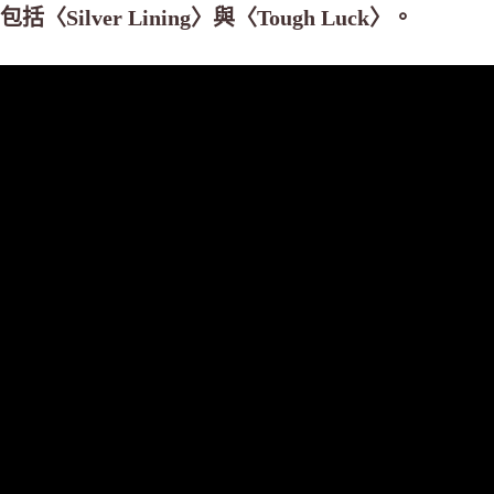
包括〈Silver Lining〉與〈Tough Luck〉。