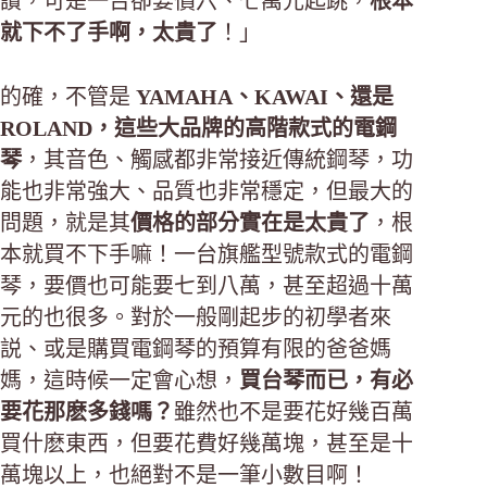
讚，可是一台卻要價六、七萬元起跳，
根本
就下不了手啊，太貴了
！」
的確，不管是
YAMAHA、KAWAI、還是
ROLAND，這些大品牌的高階款式的電鋼
琴
，其音色、觸感都非常接近傳統鋼琴，功
能也非常強大、品質也非常穩定，但最大的
問題，就是其
價格的部分實在是太貴了
，根
本就買不下手嘛！一台旗艦型號款式的電鋼
琴，要價也可能要七到八萬，甚至超過十萬
元的也很多。對於一般剛起步的初學者來
説、或是購買電鋼琴的預算有限的爸爸媽
媽，這時候一定會心想，
買台琴而已，有必
要花那麽多錢嗎？
雖然也不是要花好幾百萬
買什麽東西，但要花費好幾萬塊，甚至是十
萬塊以上，也絕對不是一筆小數目啊！