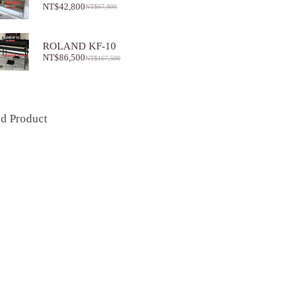
NT$
42,800
NT$
67,800
ROLAND KF-10
NT$
86,500
NT$
167,500
ed Product