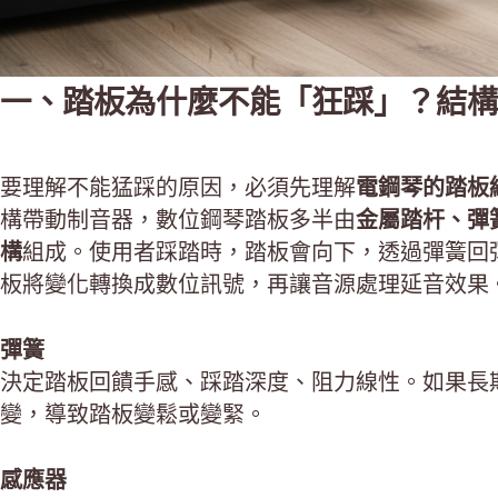
一、踏板為什麼不能「狂踩」？結構
要理解不能猛踩的原因，必須先理解
電鋼琴的踏板
構帶動制音器，數位鋼琴踏板多半由
金屬踏杆、彈
構
組成。使用者踩踏時，踏板會向下，透過彈簧回
板將變化轉換成數位訊號，再讓音源處理延音效果
彈簧
決定踏板回饋手感、踩踏深度、阻力線性。如果長
變，導致踏板變鬆或變緊。
感應器