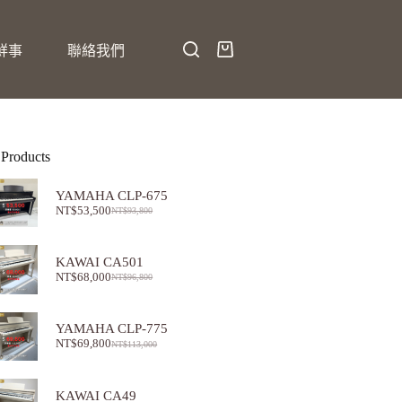
鮮事
聯絡我們
 Products
YAMAHA CLP-675
NT$
53,500
NT$
93,800
KAWAI CA501
NT$
68,000
NT$
96,800
YAMAHA CLP-775
NT$
69,800
NT$
113,000
KAWAI CA49