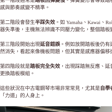
第一階段通常是
踏板回彈變慢
。彈簧變形會導致踏
感與節奏感變不精準。
第二階段會發生
半踩失效
。如 Yamaha、Kawai
器失準後，主機無法辨識不同壓力變化，整個踏板
第三階段開始出現
延音錯誤
。例如放開踏板後仍有
然消失，看起來像機板問題，但其實是感應器偏移
第四階段就是
踏板完全失效
，出現踩踏無反應、延
更換踏板模組。
這些狀況在中古電鋼琴市場非常常見，尤其是
自學
「力道」的人身上。