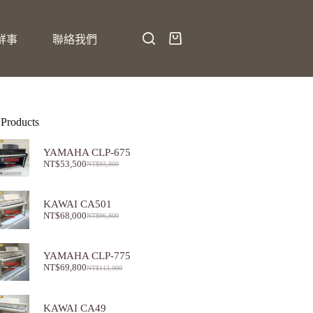
鮮事
聯絡我們
 Products
YAMAHA CLP-675
NT$
53,500
NT$
93,800
KAWAI CA501
NT$
68,000
NT$
96,800
YAMAHA CLP-775
NT$
69,800
NT$
113,000
KAWAI CA49