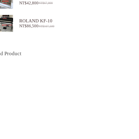
NT$
42,800
NT$
67,800
ROLAND KF-10
NT$
86,500
NT$
167,500
ed Product