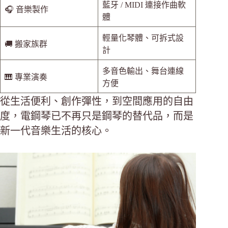
藍牙 / MIDI 連接作曲軟
🎧 音樂製作
體
輕量化琴體、可拆式設
🚚 搬家族群
計
多音色輸出、舞台連線
🎹 專業演奏
方便
從生活便利、創作彈性，到空間應用的自由
度，電鋼琴已不再只是鋼琴的替代品，而是
新一代音樂生活的核心。