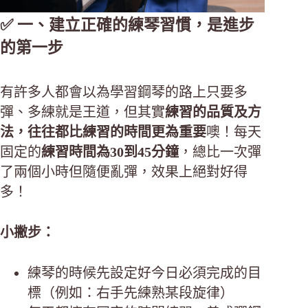
✅ 一、建立正確的練琴習慣，是進步
的第一步
有許多人都會以為學習鋼琴的路上只要多
彈、多練就是王道，但其實
練習的品質及方
法，往往都比練習的時間更
為
重要
噢！每天
固定的
練習時間為30到45分鐘
，總比一次彈
了兩個小時但隨便亂彈，效果上絕對好得
多！
小撇步：
練琴的時候先設定好今日必須完成的目
標（例如：右手先練熟某段旋律）