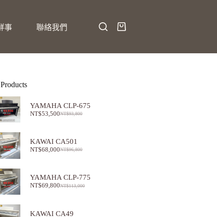
鮮事
聯絡我們
 Products
YAMAHA CLP-675
NT$
53,500
NT$
93,800
KAWAI CA501
NT$
68,000
NT$
96,800
YAMAHA CLP-775
NT$
69,800
NT$
113,000
KAWAI CA49