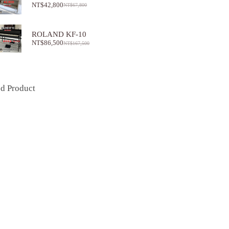
NT$
42,800
NT$
67,800
ROLAND KF-10
NT$
86,500
NT$
167,500
ed Product