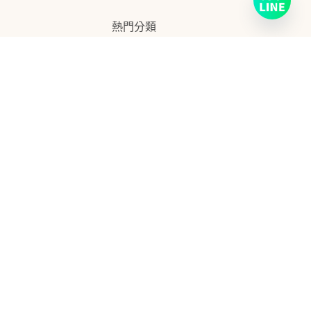
熱門分類
CASIO
2
高階機種
6
KAWAI
23
YAMAHA
29
ROLAND
15
服務資訊
關於KeyLife
聯絡我們
樂器估價回收
常見問題
保固條款
立即聯繫我們