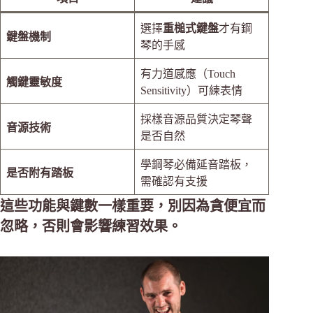
選擇
重槌式鍵盤
才有鋼
鍵盤機制
琴的手感
有力道感應（Touch
觸鍵靈敏度
Sensitivity）可練表情
採樣音源品質決定琴聲
音源技術
是否自然
學鋼琴必備延音踏板，
是否附有踏板
需確認有支援
這些功能與鍵數一樣重要，別因為貪便宜而
忽略，否則會影響練習效果。