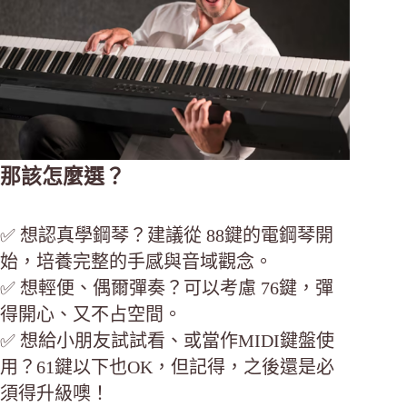
那該怎麼選？
✅ 想認真學鋼琴？建議從 88鍵的電鋼琴開
始，培養完整的手感與音域觀念。
✅ 想輕便、偶爾彈奏？可以考慮 76鍵，彈
得開心、又不占空間。
✅ 想給小朋友試試看、或當作MIDI鍵盤使
用？61鍵以下也OK，但記得，之後還是必
須得升級噢！