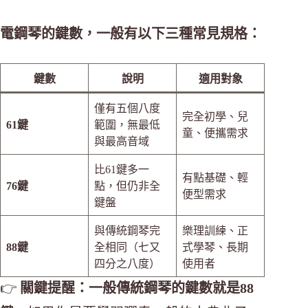
電鋼琴的鍵數，一般有以下三種常見規格：
鍵數
說明
適用對象
僅有五個八度
完全初學、兒
61鍵
範圍，無最低
童、便攜需求
與最高音域
比61鍵多一
有點基礎、輕
76鍵
點，但仍非全
便型需求
鍵盤
與傳統鋼琴完
樂理訓練、正
88鍵
全相同（七又
式學琴、長期
四分之八度）
使用者
👉
關鍵提醒：一般傳統鋼琴的鍵數就是88