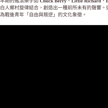
早期的搖滾樂手如
Chuck Berry
、
Little Richard
、
E
白人鄉村旋律結合，創造出一種前所未有的聲響。
為戰後青年「自由與叛逆」的文化象徵。