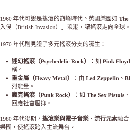
1960 年代可說是搖滾的巔峰時代。英國樂團如
The 
入侵（British Invasion）」浪潮，讓搖滾走向全球
1970 年代則見證了多元搖滾分支的誕生：
迷幻搖滾（Psychedelic Rock）
：如
Pink Floyd
稱。
重金屬（Heavy Metal）
：由
Led Zeppelin
、
B
烈能量。
龐克搖滾（Punk Rock）
：如
The Sex Pistols
回應社會壓抑。
1980 年代後期，
搖滾樂與電子音樂
、
流行元素
融合
樂團，使搖滾跨入主流舞台。