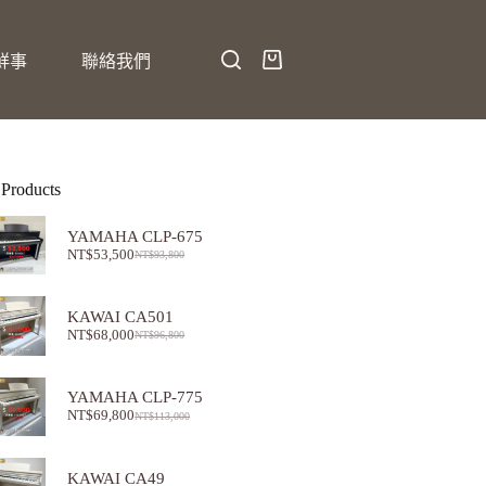
鮮事
聯絡我們
 Products
YAMAHA CLP-675
NT$
53,500
NT$
93,800
KAWAI CA501
NT$
68,000
NT$
96,800
YAMAHA CLP-775
NT$
69,800
NT$
113,000
KAWAI CA49