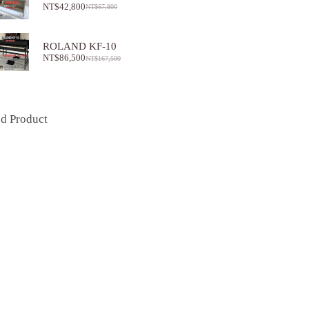
NT$
42,800
NT$
67,800
ROLAND KF-10
NT$
86,500
NT$
167,500
ed Product