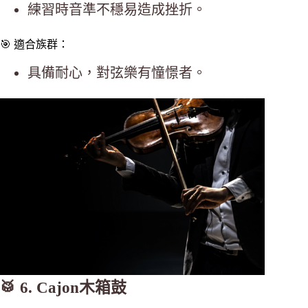
練習時音準不穩易造成挫折。
🎯 適合族群：
具備耐心，對弦樂有憧憬者。
🥁 6. Cajon木箱鼓