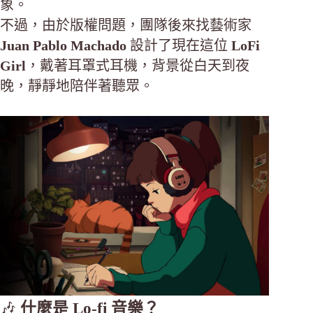
象。
不過，由於版權問題，團隊後來找藝術家
Juan Pablo Machado
設計了現在這位
LoFi
Girl
，戴著耳罩式耳機，背景從白天到夜
晚，靜靜地陪伴著聽眾。
🎶
什麼是 Lo-fi 音樂？