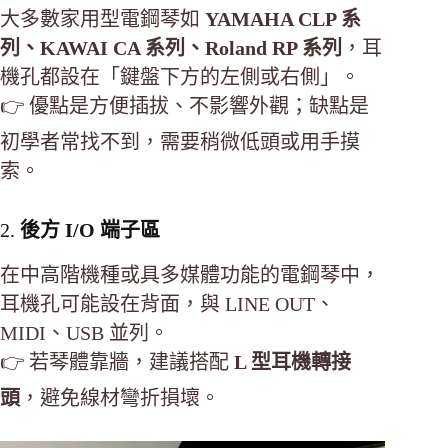
大多數家用型電鋼琴如
YAMAHA CLP 系
列、KAWAI CA 系列、Roland RP 系列
，耳
機孔都設在「鍵盤下方的左側或右側」。
👉 優點是方便插拔、不影響外觀；缺點是
初學者常找不到，需要稍微低頭或用手摸
索。
2.
後方 I/O 端子區
在中高階機種或具多媒體功能的電鋼琴中，
耳機孔可能設在背面，與 LINE OUT、
MIDI、USB 並列。
👉 若琴體靠牆，建議搭配
L 型耳機轉接
頭
，避免線材彎折損壞。