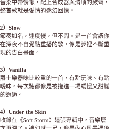
音柔中帶慵懶，配上合成器與滑順的鼓聲，
整首歌就是愛情的迷幻回憶。
2）Slow
節奏如名，速度慢，但不悶。是一首會讓你
在深夜不自覺點重播的歌，像是夢裡不斷重
現的告白畫面。
3）Vanilla
爵士樂器味比較重的一首，有點玩味、有點
曖昧。每次聽都像是被拖進一場緩慢又甜膩
的邂逅。
4）Under the Skin
收錄在《Soft Storm》這張專輯中，音樂層
次更深了。迷幻感十足，像是內心風暴過後