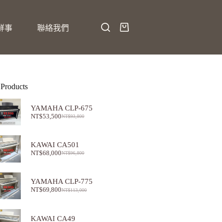
鮮事
聯絡我們
 Products
YAMAHA CLP-675
NT$
53,500
NT$
93,800
KAWAI CA501
NT$
68,000
NT$
96,800
YAMAHA CLP-775
NT$
69,800
NT$
113,000
KAWAI CA49