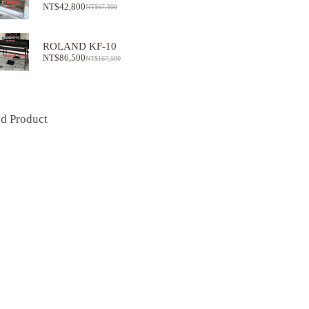
NT$
42,800
NT$
67,800
ROLAND KF-10
NT$
86,500
NT$
167,500
ed Product