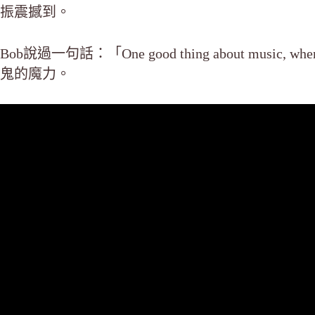
振震撼到。
Bob說過一句話：「One good thing about music, when i
鬼的魔力。