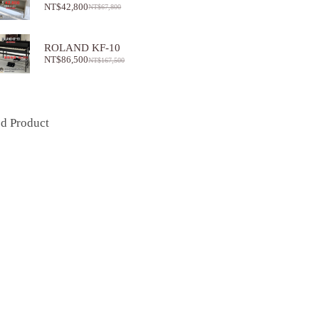
NT$
42,800
NT$
67,800
ROLAND KF-10
NT$
86,500
NT$
167,500
ed Product