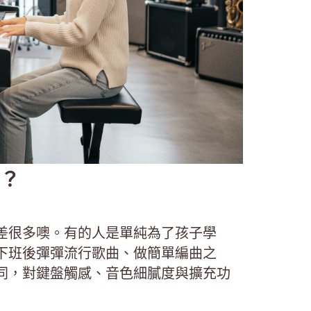
？
差很多噢。有的人是單純為了孩子學
下班後彈彈流行歌曲、做簡單編曲之
同，對鍵盤觸感、音色細膩度與擴充功