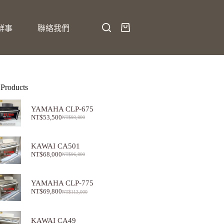
鮮事
聯絡我們
 Products
YAMAHA CLP-675
NT$
53,500
NT$
93,800
KAWAI CA501
NT$
68,000
NT$
96,800
YAMAHA CLP-775
NT$
69,800
NT$
113,000
KAWAI CA49