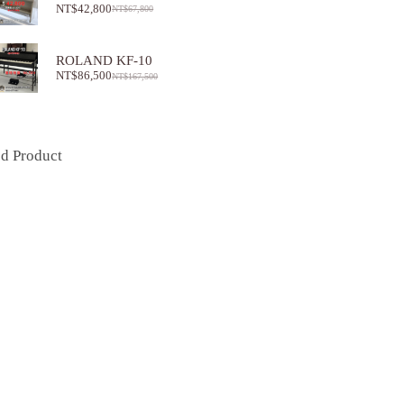
NT$
42,800
NT$
67,800
ROLAND KF-10
NT$
86,500
NT$
167,500
ed Product