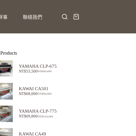
鮮事
聯絡我們
 Products
YAMAHA CLP-675
NT$
53,500
NT$
93,800
KAWAI CA501
NT$
68,000
NT$
96,800
YAMAHA CLP-775
NT$
69,800
NT$
113,000
KAWAI CA49