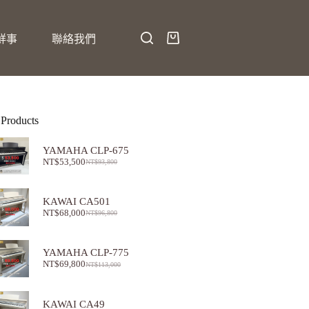
鮮事
聯絡我們
 Products
YAMAHA CLP-675
NT$
53,500
NT$
93,800
KAWAI CA501
NT$
68,000
NT$
96,800
YAMAHA CLP-775
NT$
69,800
NT$
113,000
KAWAI CA49