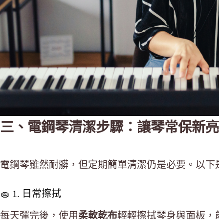
三、電鋼琴清潔步驟：讓琴常保新亮
電鋼琴雖然耐髒，但定期簡單清潔仍是必要。以下
🧽 1. 日常擦拭
每天彈完後，使用
柔軟乾布
輕輕擦拭琴身與面板，