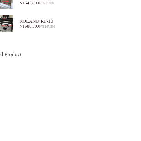
NT$
42,800
NT$
67,800
ROLAND KF-10
NT$
86,500
NT$
167,500
ed Product