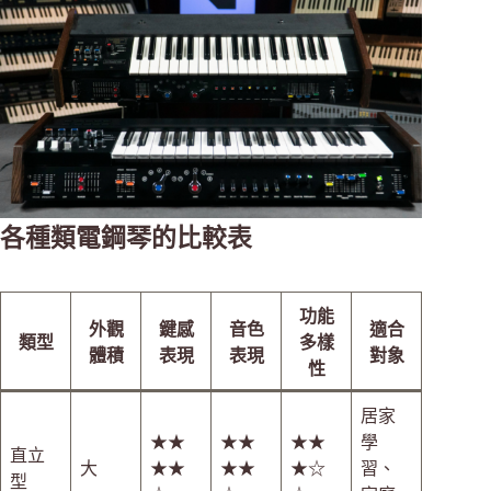
各種類電鋼琴的比較表
功能
外觀
鍵感
音色
適合
類型
多樣
體積
表現
表現
對象
性
居家
★★
★★
★★
學
直立
大
★★
★★
★☆
習、
型