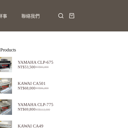
鮮事
聯絡我們
 Products
YAMAHA CLP-675
NT$
53,500
NT$
93,800
KAWAI CA501
NT$
68,000
NT$
96,800
YAMAHA CLP-775
NT$
69,800
NT$
113,000
KAWAI CA49