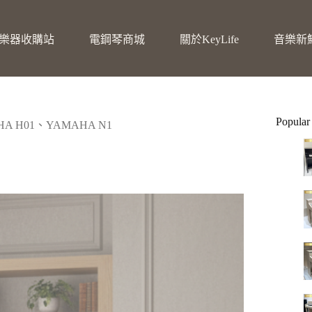
樂器收購站
電鋼琴商城
關於KeyLife
音樂新
Popular
 H01、YAMAHA N1