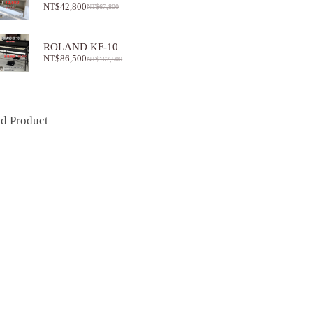
NT$
42,800
NT$
67,800
ROLAND KF-10
NT$
86,500
NT$
167,500
ed Product