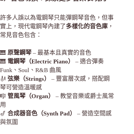
許多人誤以為電鋼琴只能彈鋼琴音色，但事
實上，現代電鋼琴內建了
多樣化的音色庫
，
常見音色包含：
🎹
原聲鋼琴
– 最基本且真實的音色
🎹
電鋼琴（Electric Piano）
– 適合彈奏
Funk、Soul、R&B 曲風
🎻
弦樂（Strings）
– 豐富層次感，搭配鋼
琴可營造溫暖感
🎼
管風琴（Organ）
– 教堂音樂或爵士風常
用
🎷
合成器音色（Synth Pad）
– 營造空間感
與氛圍