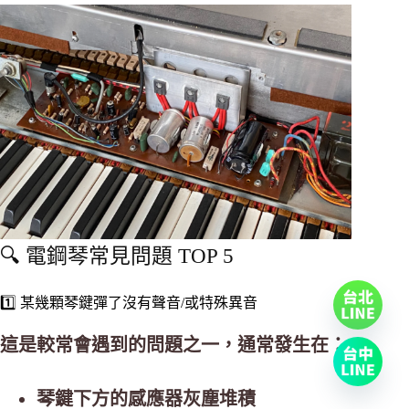
🔍 電鋼琴常見問題 TOP 5
1️⃣ 某幾顆琴鍵彈了沒有聲音/或特殊異音
這是較常會遇到的問題之一，通常發生在：
琴鍵下方的感應器灰塵堆積