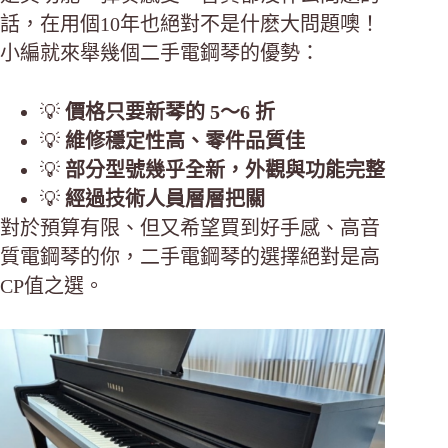
話，在用個10年也絕對不是什麽大問題噢！
小編就來舉幾個二手電鋼琴的優勢：
💡
價格只要新琴的 5～6 折
💡
維修穩定性高、零件品質佳
💡
部分型號幾乎全新，外觀與功能完整
💡
經過技術人員層層把關
對於預算有限、但又希望買到好手感、高音
質電鋼琴的你，二手電鋼琴的選擇絕對是高
CP值之選。