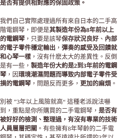
是否有提供相對應的保固政策。
我們自己實際處理過所有來自日本的二手高
階電鋼琴，即便是
其製造年份為8年前以上
的電鋼琴
，只要是該琴
保存狀況良好
、
內部
的電子零件穩定輸出
，
彈奏的感受及回饋就
和心琴一樣
，沒有什麽太大的差異性。反倒
是有一些，
製造年份大約是2到3年前的電鋼
琴
，因
環境潮濕問題而導致内部電子零件受
損的電鋼琴
，問題反而更多，
更加的麻煩
。
別被 ”3年以上風險就高“ 這種老派說法嚇
到，重點是你所購買的二手電鋼琴，
是否有
被好好的檢測、整理過，有沒有專業的技術
人員層層把關
。有些擁有8年琴齡的二手電
鋼琴，其穩定性，甚至遠遠比所謂的3年以