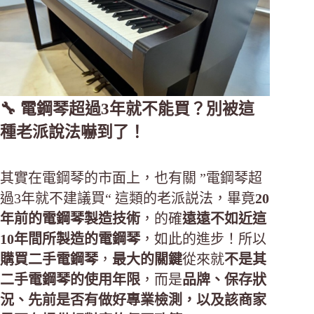
🔧 電鋼琴超過3年就不能買？別被這
種老派說法嚇到了！
其實在電鋼琴的市面上，也有關 ”電鋼琴超
過3年就不建議買“ 這類的老派説法，畢竟
20
年前的電鋼琴製造技術
，的確
遠遠不如近這
10年間所製造的電鋼琴
，如此的進步！所以
購買二手電鋼琴
，
最大的關鍵
從來就
不是其
二手電鋼琴的使用年限
，而是
品牌、保存狀
況、先前是否有做好專業檢測，以及該商家