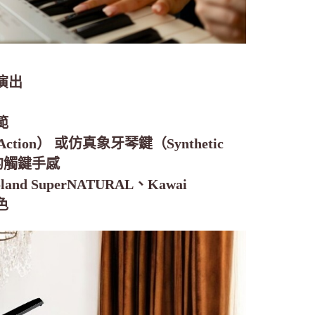
演出
範
ction） 或仿真象牙琴鍵（Synthetic
琴的觸鍵手感
d SuperNATURAL、Kawai
色