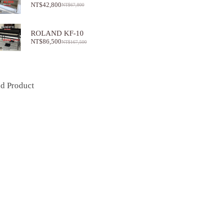
NT$
42,800
NT$
67,800
ROLAND KF-10
NT$
86,500
NT$
167,500
ed Product