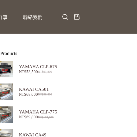
鮮事
聯絡我們
 Products
YAMAHA CLP-675
NT$
53,500
NT$
93,800
KAWAI CA501
NT$
68,000
NT$
96,800
YAMAHA CLP-775
NT$
69,800
NT$
113,000
KAWAI CA49