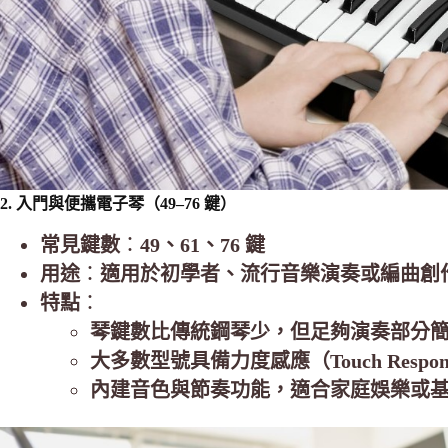
2. 入門與便攜電子琴（49–76 鍵）
常見鍵數
：
49、61
、
76 鍵
用途
：
適用於初學者、流行音樂演奏或編曲創
特點
：
琴鍵數比傳統鋼琴少，但足夠演奏部分
大多數型號具備力度感應（Touch Res
內建音色與節奏功能，適合家庭娛樂或