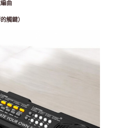
弦編曲
琴的觸鍵）