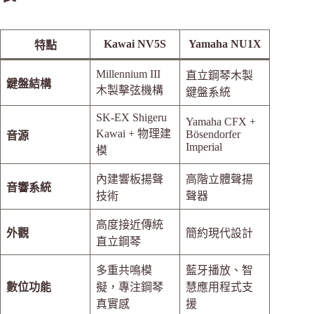
Kawai NV5S
Yamaha NU1X
特點
Millennium III
直立鋼琴木製
鍵盤結構
木製擊弦機構
鍵盤系統
SK-EX Shigeru
Yamaha CFX +
Kawai + 物理建
Bösendorfer
音源
Imperial
模
內建響板揚聲
高階立體聲揚
音響系統
技術
聲器
高度接近傳統
外觀
簡約現代設計
直立鋼琴
多重共鳴模
藍牙播放、智
數位功能
擬，專注鋼琴
慧應用程式支
真實感
援