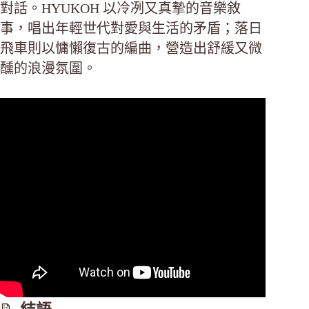
對話。HYUKOH 以冷冽又真摯的音樂敘
事，唱出年輕世代對愛與生活的矛盾；落日
飛車則以慵懶復古的編曲，營造出舒緩又微
醺的浪漫氛圍。