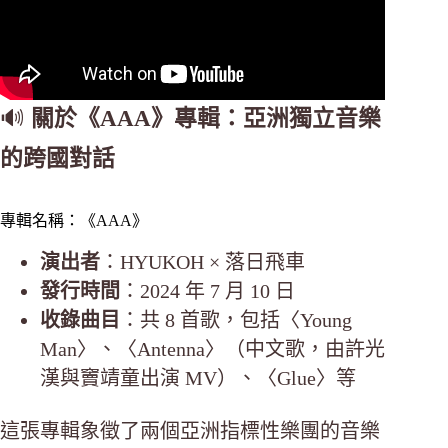
🔊
關於《AAA》專輯：亞洲獨立音樂
的跨國對話
專輯名稱：《AAA》
演出者
：HYUKOH × 落日飛車
發行時間
：2024 年 7 月 10 日
收錄曲目
：共 8 首歌，包括〈Young
Man〉、〈Antenna〉（中文歌，由許光
漢與竇靖童出演 MV）、〈Glue〉等
這張專輯象徵了兩個亞洲指標性樂團的音樂